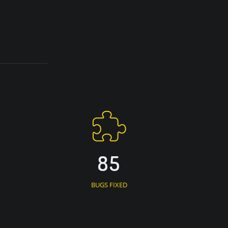
85
BUGS FIXED