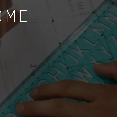
OME
.